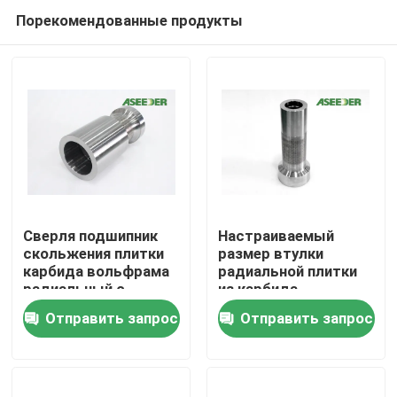
Порекомендованные продукты
Сверля подшипник
Настраиваемый
скольжения плитки
размер втулки
карбида вольфрама
радиальной плитки
Дом
радиальный с
из карбида
увеличенной жизнью
вольфрама
Отправить запрос
Отправить запрос
подшипника
Продукты
Насчет нас