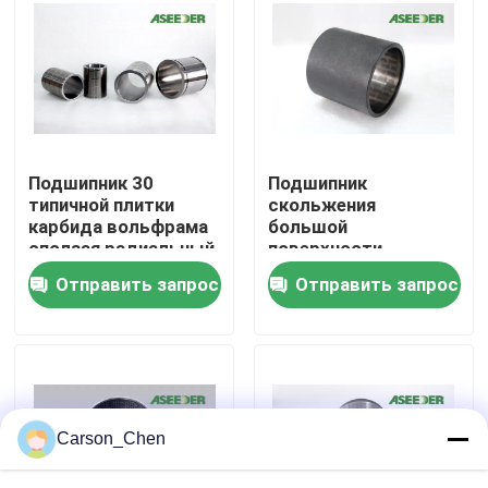
Путешествие фабрики
Проверка качества
Подшипник 30
Подшипник
Свяжитесь мы
типичной плитки
скольжения
карбида вольфрама
большой
сползая радиальный
поверхности
Спросите цитату
- твердость 70HRC
точности
Отправить запрос
Отправить запрос
скольжения
радиальный для
нефтяной и газовой
сопло карбида вольфрама
промышленности
Сопло потока разбрызгивающей головки масла
Carson_Chen
сопла сандбластинг карбида