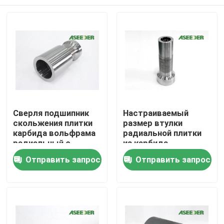
Сверля подшипник
Настраиваемый
скольжения плитки
размер втулки
карбида вольфрама
радиальной плитки
радиальный с
из карбида
увеличенной жизнью
вольфрама
Дом
Отправить запрос
Отправить запрос
подшипника
Продукты
Насчет нас