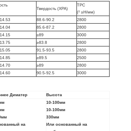
ость
ТРС
Твердость (ХРА)
)
(² ≥Н/мм)
14.53
88.6-90.2
2800
14.04
85.6-87.2
2800
14.15
≥89
3000
13.75
≥83.8
2800
15.05
91.5-93.5
2800
14.85
≥89.5
2500
14.70
≥89
2800
14.60
90.5-92.5
3000
ннее Диматер
Высота
мм
10-100мм
мм
10-100мм
0мм
330мм
нованный на
Или основанный на