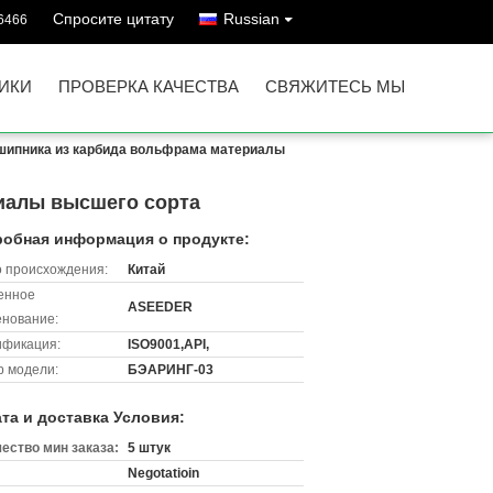
Спросите цитату
Russian
6466
ИКИ
ПРОВЕРКА КАЧЕСТВА
СВЯЖИТЕСЬ МЫ
дшипника из карбида вольфрама материалы
иалы высшего сорта
обная информация о продукте:
 происхождения:
Китай
енное
ASEEDER
нование:
ификация:
ISO9001,API,
 модели:
БЭАРИНГ-03
та и доставка Условия:
ество мин заказа:
5 штук
Negotatioin