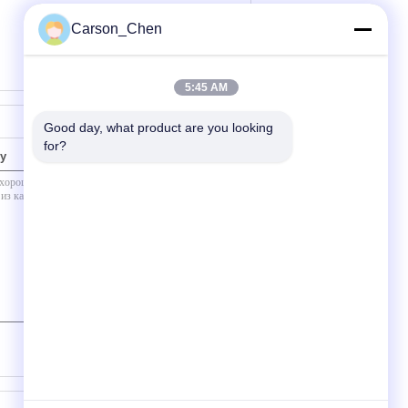
Carson_Chen
5:45 AM
Good day, what product are you looking 
for?
у
(
0
/ 3000)