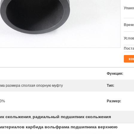
Упако
Время
Услов
Поста
ко
Функция:
ма размера сползая опорную муфту
Тип:
00%
Размер:
ик скольжения
радиальный подшипник скольжения
,
х материалов карбида вольфрама подшипника верхнюю