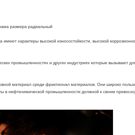
рама размера радиальный
а имеют характеры высокой износостойкости, высокой коррозионн
еских промышленностях и других индустриях которые вызывают для
ной материал среди фриктионал материалов. Они широко польза
яты в нефтехимической промышленности должной к своим превосх