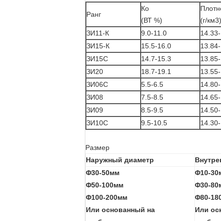
Ко
Плотн
Ранг
(ВТ %)
(г/км3
ЗИ11-К
9.0-11.0
14.33-
ЗИ15-К
15.5-16.0
13.84-
ЗИ15С
14.7-15.3
13.85-
ЗИ20
18.7-19.1
13.55-
ЗИ06С
5.5-6.5
14.80-
ЗИ08
7.5-8.5
14.65-
ЗИ09
8.5-9.5
14.50-
ЗИ10С
9.5-10.5
14.30-
Размер
Наружный диаметр
Внутре
Φ30-50мм
Φ10-30
Φ50-100мм
Φ30-80
Φ100-200мм
Φ80-18
Или основанный на
Или ос