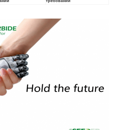
ании
требовании