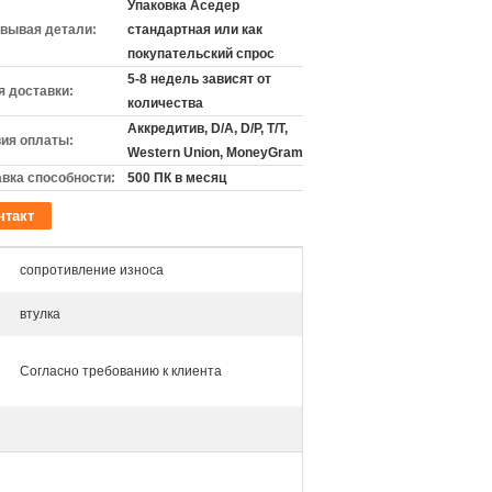
Упаковка Аседер
вывая детали:
стандартная или как
покупательский спрос
5-8 недель зависят от
 доставки:
количества
Аккредитив, D/A, D/P, T/T,
ия оплаты:
Western Union, MoneyGram
вка способности:
500 ПК в месяц
нтакт
сопротивление износа
втулка
Согласно требованию к клиента