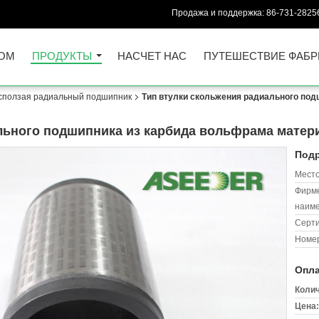
Продажа и поддержка:
86-731-2825
ОМ
ПРОДУКТЫ
НАСЧЕТ НАС
ПУТЕШЕСТВИЕ ФАБР
сползая радиальный подшипник
Тип втулки скольжения радиального по
льного подшипника из карбида вольфрама матер
Подр
Место
Фирм
наиме
Серт
Номер
Опла
Колич
Цена: