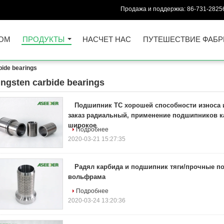
Продажа и поддержка:
86-731-2825
ОМ
ПРОДУКТЫ
НАСЧЕТ НАС
ПУТЕШЕСТВИЕ ФАБР
bide bearings
ungsten carbide bearings
76)
Подшипник TC хорошей способности износа 
заказ радиальный, применение подшипников 
широкое
Подробнее
2020-03-21 15:27:35
Радял карбида и подшипник тяги/прочные п
вольфрама
Подробнее
2020-03-24 13:20:36