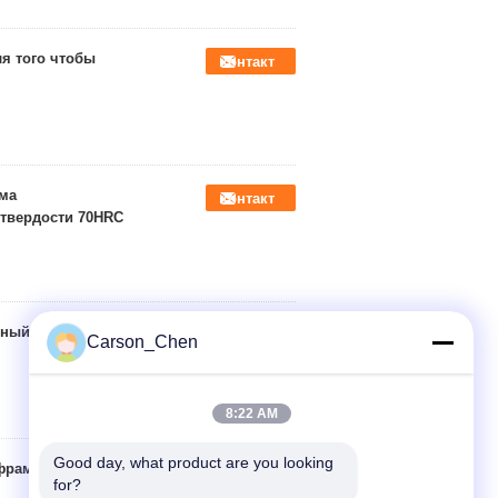
я того чтобы
контакт
ма
контакт
твердости 70HRC
ьный, подшипник
контакт
Carson_Chen
8:22 AM
Good day, what product are you looking 
фрама TC
контакт
for?