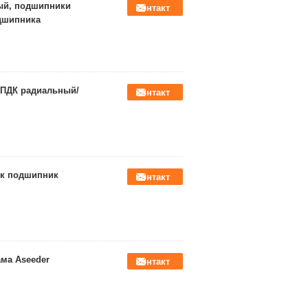
ный, подшипники
контакт
дшипника
 ПДК радиальный/
контакт
ек подшипник
контакт
ма Aseeder
контакт