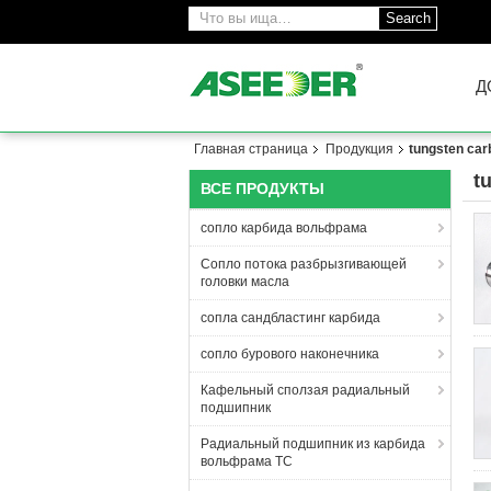
Search
Д
Главная страница
Продукция
tungsten car
t
ВСЕ ПРОДУКТЫ
(2
сопло карбида вольфрама
Сопло потока разбрызгивающей
головки масла
сопла сандбластинг карбида
сопло бурового наконечника
Кафельный сползая радиальный
подшипник
Радиальный подшипник из карбида
вольфрама TC