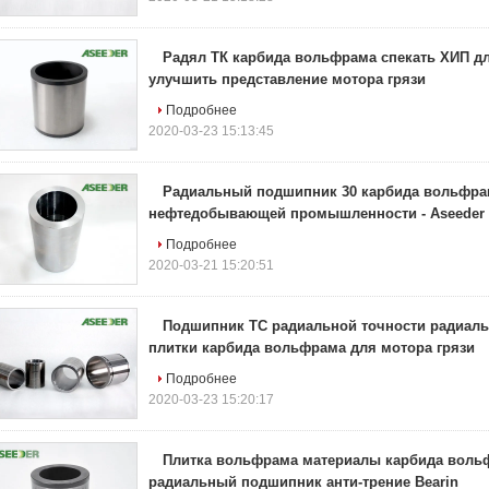
Радял ТК карбида вольфрама спекать ХИП дл
улучшить представление мотора грязи
Подробнее
2020-03-23 15:13:45
Радиальный подшипник 30 карбида вольфра
нефтедобывающей промышленности - Aseeder 
Подробнее
2020-03-21 15:20:51
Подшипник TC радиальной точности радиал
плитки карбида вольфрама для мотора грязи
Подробнее
2020-03-23 15:20:17
Плитка вольфрама материалы карбида воль
радиальный подшипник анти-трение Bearin