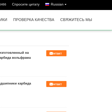
Спросите цитату
Russian
6466
ИКИ
ПРОВЕРКА КАЧЕСТВА
СВЯЖИТЕСЬ МЫ
изготовленный на
контакт
карбида вольфрама
одшипники карбида
контакт