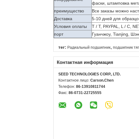
фаски, штамповка метал
преимущество
Все заказы можно наст
Доставка
5-10 дней для образцо
Условия оплаты
T / T, PAYPAL, L / C, NE
порт
Гуанчжоу, Tianjing, Шэ
,
тег:
Радиальный подшипник
подшипник тяг
Контактная информация
SEED TECHNOLOGIES CORP., LTD.
Контактное лицо:
Carson.Chen
Телефон:
86-13910811744
Факс:
86-0731-22725555