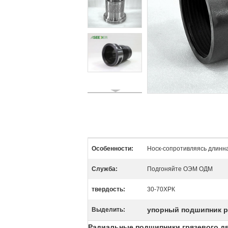
Особенности:
Носк-сопротивляясь длинн
Служба:
Подгоняйте ОЭМ ОДМ
твердость:
30-70ХРК
упорный подшипник 
Выделить:
Радиальные подшипники грязевого дви