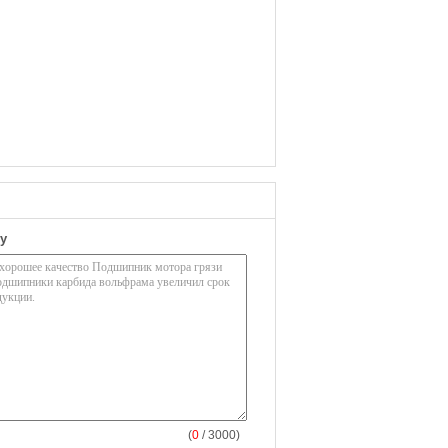
у
(
0
/ 3000)