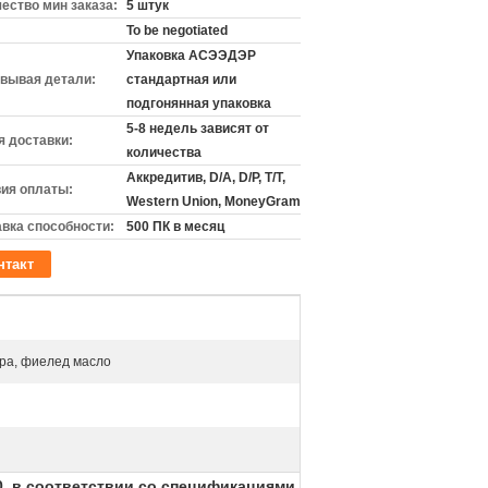
ество мин заказа:
5 штук
To be negotiated
Упаковка АСЭЭДЭР
вывая детали:
стандартная или
подгонянная упаковка
5-8 недель зависят от
 доставки:
количества
Аккредитив, D/A, D/P, T/T,
ия оплаты:
Western Union, MoneyGram
вка способности:
500 ПК в месяц
нтакт
ра, фиелед масло
0, в соответствии со спецификациями