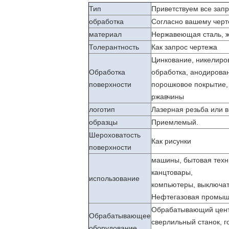
Тип
Приветствуем все зап
обработка
Согласно вашему черт
материал
Нержавеющая сталь, ж
Толерантность
Как запрос чертежа
Цинкование, никелиро
Обработка
обработка, анодирован
поверхности
порошковое покрытие, 
ржавчины
логотип
Лазерная резьба или 
образцы
Приемлемый.
Шероховатость
Как рисунки
поверхности
машины, бытовая техн
канцтовары,
использование
компьютеры, выключате
Нефтегазовая промыш
Обрабатывающий центр
Обрабатывающее
сверлильный станок, г
оборудование