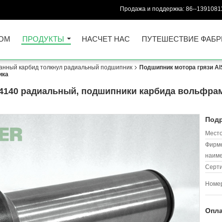
Продажа и поддержка:
86--1391081
ОМ
ПРОДУКТЫ
НАСЧЕТ НАС
ПУТЕШЕСТВИЕ ФАБР
анный карбид толкнул радиальный подшипник
Подшипник мотора грязи AI
ика
 4140 радиальный, подшипники карбида вольфра
Подр
Место
Фирм
наиме
Серт
Номер
Опла