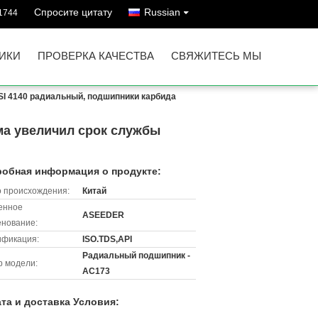
Спросите цитату
Russian
1744
ИКИ
ПРОВЕРКА КАЧЕСТВА
СВЯЖИТЕСЬ МЫ
SI 4140 радиальный, подшипники карбида
ма увеличил срок службы
обная информация о продукте:
 происхождения:
Китай
енное
ASEEDER
нование:
ификация:
ISO.TDS,API
Радиальный подшипник -
 модели:
АС173
та и доставка Условия: