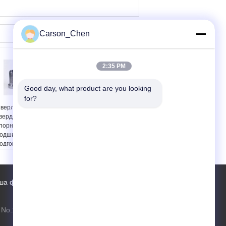
Carson_Chen
2:35 PM
Good day, what product are you looking 
for?
верление
Отличная
вердосплавных
производительность
порных радиальных
цементная Carbide
одшипников
Упорный Радиальный
одгонянный
подшипник 30 -
тандарт API
70HRC твердости
онструкции
ша фабрика
Контакты
Карта сайта
No.1099 Xiangda Road, Lusong District,
Zhuzhou, Хунань, Китай