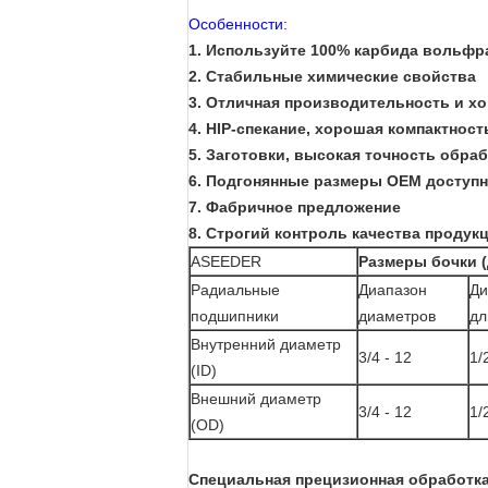
Особенности:
1. Используйте 100% карбида вольф
2. Стабильные химические свойства
3. Отличная производительность и хо
4. HIP-спекание, хорошая компактност
5. Заготовки, высокая точность обраб
6. Подгонянные размеры OEM доступ
7. Фабричное предложение
8. Строгий контроль качества продук
ASEEDER
Размеры бочки 
Радиальные
Диапазон
Ди
подшипники
диаметров
дл
Внутренний диаметр
3/4 - 12
1/
(ID)
Внешний диаметр
3/4 - 12
1/
(OD)
Специальная прецизионная обработк