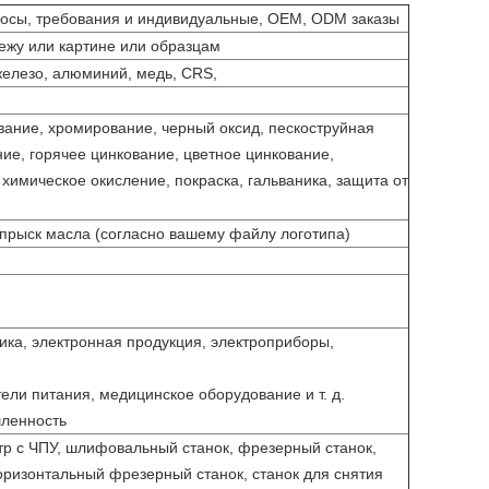
росы, требования и индивидуальные, OEM, ODM заказы
ежу или картине или образцам
елезо, алюминий, медь, CRS,
вание, хромирование, черный оксид, пескоструйная
ие, горячее цинкование, цветное цинкование,
химическое окисление, покраска, гальваника, защита от
впрыск масла (согласно вашему файлу логотипа)
ика, электронная продукция, электроприборы,
ли питания, медицинское оборудование и т. д.
ленность
 с ЧПУ, шлифовальный станок, фрезерный станок,
оризонтальный фрезерный станок, станок для снятия