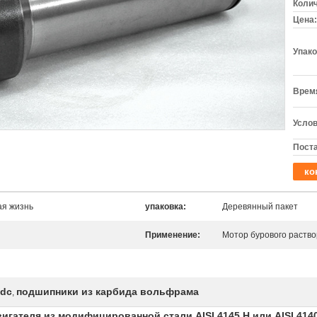
Колич
Цена:
Упако
Время
Услов
Поста
ко
ая жизнь
упаковка:
Деревянный пакет
Применение:
Мотор бурового раство
pdc
подшипники из карбида вольфрама
,
гателя из модифицированной стали AISI 4145 H или AISI 414