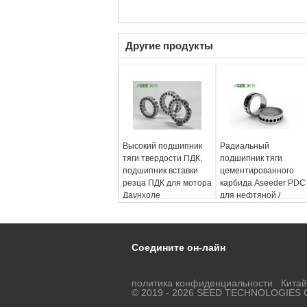
Другие продукты
Высокий подшипник
Радиальный
тяги твердости ПДК,
подшипник тяги
подшипник вставки
цементированного
резца ПДК для мотора
карбида Aseeder PDC
Даунхоле
для нефтяной /
газовой
промышленности
Соедините он-лайн
политика конфиденциальности
Китай
© 2019 - 2026 SEED TECHNOLOGIES COR