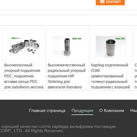
Высокопрочный
Высококачественный
Карбид подгонянный
С
упорный подшипник
радиальный упорный
ОЭМ
т
PDC, подшипник
подшипник HIP
цементированный
у
вставки резца PDC
Sintering для
толкнул радиальный
п
для забойного мотора
двигателя бурового
подшипник с хорошей
п
раствора
коррозионной
с
устойчивостью
к
Главная страница
Продукция
О Компании
На
 хороший качество сопло карбида вольфрама поставщик.
P., LTD.. All Rights Reserved.