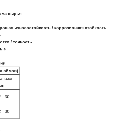
рама сырья
рошая износостойкость / коррозионная стойкость
ь
отки / точность
ные
ции
(дюймов)
апазон
ин
2 - 30
2 - 30
а