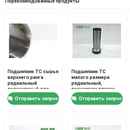
Порекомендованные продукты
Подшипник TC сырья
Подшипник TC
верхнего ранга
малого размера
радиальный
радиальный,
подгонянный для
подшипник плитки
Дом
забойного мотора
карбида вольфрама
Отправить запрос
Отправить запрос
увеличил жизнь
подшипника
Продукты
Насчет нас