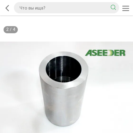
2
/
4