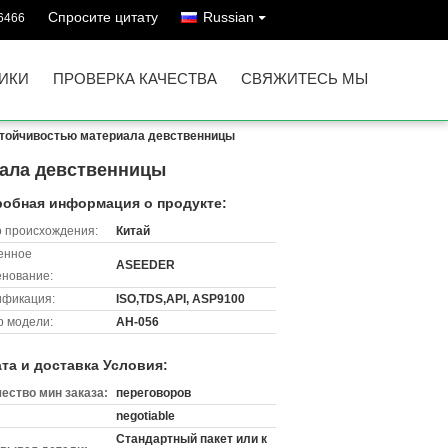
Спросите цитату
Russian
6466
ИКИ
ПРОВЕРКА КАЧЕСТВА
СВЯЖИТЕСЬ МЫ
стойчивостью материала девственницы
иала девственницы
обная информация о продукте:
 происхождения:
Китай
енное
ASEEDER
нование:
ификация:
ISO,TDS,API, ASP9100
 модели:
АН-056
та и доставка Условия:
ество мин заказа:
переговоров
negotiable
Стандартный пакет или к