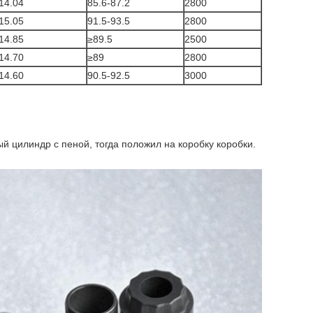
14.04
85.6-87.2
2800
15.05
91.5-93.5
2800
14.85
≥89.5
2500
14.70
≥89
2800
14.60
90.5-92.5
3000
й цилиндр с пеной, тогда положил на коробку коробки.