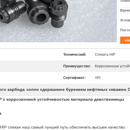
Упако
Время
Услов
Поста
ко
Технический:
Спекать HIP
Преимущество:
Коррозионная устой
Сертификат:
API
ого карбида
сопло сдержанное бурением нефтяных скважин
,
,
P с коррозионной устойчивостью материала девственницы
а
.HIP спекая наш самый лучший путь обеспечить высшее качество.