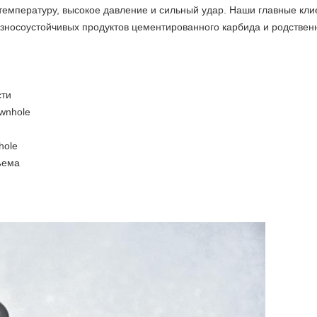
температуру, высокое давление и сильный удар. Наши главные кли
износоустойчивых продуктов цементированного карбида и родствен
сти
wnhole
hole
ъема