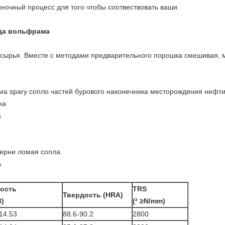
ночный процесс для того чтобы соотвествовать ваши.
да вольфрама
 сырья. Вместе с методами предварительного порошка смешивая, 
 spary сопло частей бурового наконечника месторождения нефти 
ка
а
терни ломая сопла.
а
ость
TRS
Твердость (HRA)
3)
(² ≥N/mm)
14.53
88.6-90.2
2800