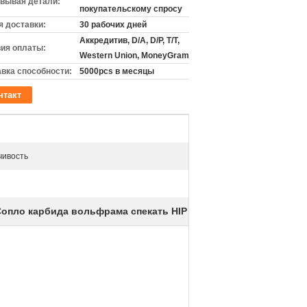
вывая детали:
покупательскому спросу
 доставки:
30 рабочих дней
Аккредитив, D/A, D/P, T/T,
ия оплаты:
Western Union, MoneyGram
вка способности:
5000pcs в месяцы
нтакт
чивость
Сопло карбида вольфрама спекать HIP