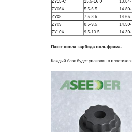
ZY15-C
15.5-16.0
13.84-
ZY06X
5.5-6.5
14.80-
ZY08
7.5-8.5
14.65-
ZY09
8.5-9.5
14.50-
ZY10X
9.5-10.5
14.30-
Пакет сопла карбида вольфрама:
Каждый блок будет упакован в пластиковы