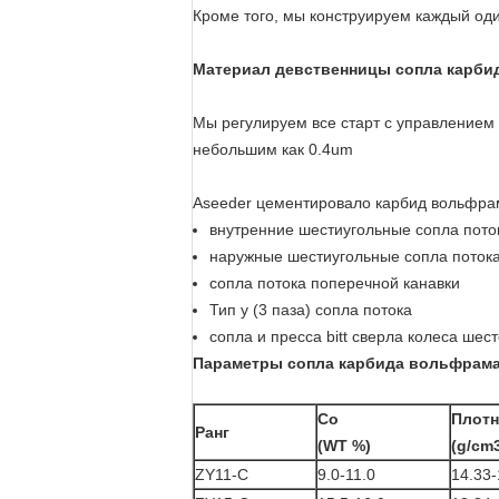
Кроме того, мы конструируем каждый оди
Материал девственницы сопла карби
Мы регулируем все старт с управлением
небольшим как 0.4um
Aseeder цементировало карбид вольфрама
внутренние шестиугольные сопла пото
наружные шестиугольные сопла поток
сопла потока поперечной канавки
Тип y (3 паза) сопла потока
сопла и пресса bitt сверла колеса шес
Параметры сопла карбида вольфрам
Co
Плотн
Ранг
(WT %)
(g/cm
ZY11-C
9.0-11.0
14.33-