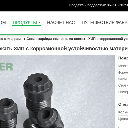
Продажа и поддержка:
86-731-2825
ОМ
ПРОДУКТЫ
НАСЧЕТ НАС
ПУТЕШЕСТВИЕ ФАБР
да вольфрама
Сопло карбида вольфрама спекать ХИП с коррозионной у
екать ХИП с коррозионной устойчивостью матер
Подр
Место
Фирм
наиме
Серт
Номер
Опла
Колич
Цена: