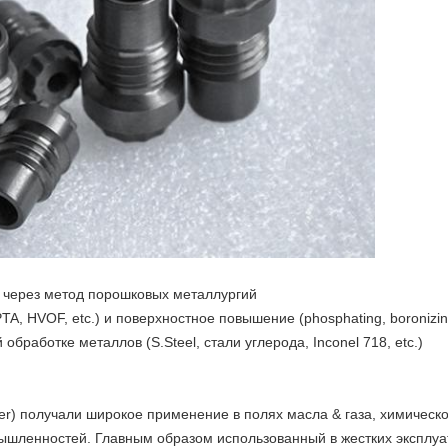
 через метод порошковых металлургий
TA, HVOF, etc.) и поверхностное повышение (phosphating, boronizing
бработке металлов (S.Steel, стали углерода, Inconel 718, etc.)
er) получали широкое применение в полях масла & газа, химичес
ышленностей. Главным образом использованный в жестких эксплу