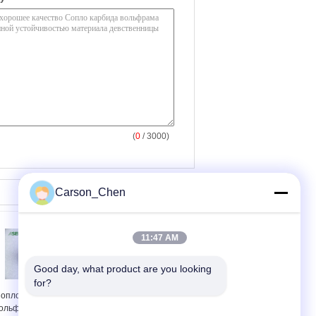
(
0
/ 3000)
Carson_Chen
11:47 AM
Good day, what product are you looking 
for?
опло карбида
Сопло карбида
ольфрама
вольфрама